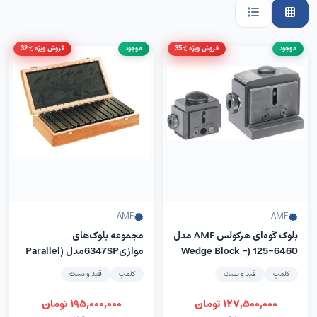
موجود
فروش ویژه %35
موجود
فروش ویژه %32
AMF
AMF
بلوک گوه‌ای هرکولس AMF مدل
مجموعه بلوک‌های
6460-125 (Wedge Block –
موازی6347SPمدل (Parallel
Supports Set) –
Herkules)
کلمپ
قید و بست
کلمپ
قید و بست
کمپانیAMFآلمان
۱۲۷,۵۰۰,۰۰۰
تومان
۱۹۵,۰۰۰,۰۰۰
تومان