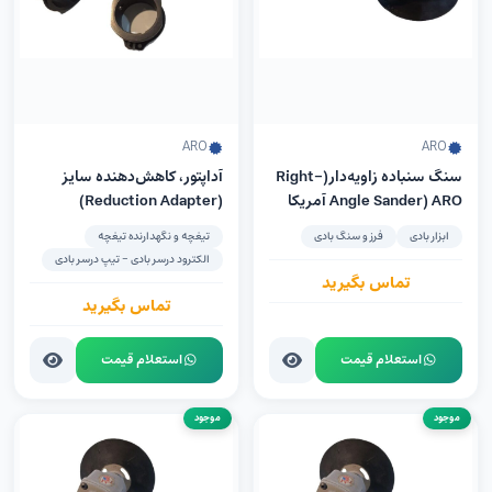
ARO
ARO
سنگ سنباده زاویه‌دار(Right-
آداپتور، کاهش‌دهنده سایز
Angle Sander) ARO آمریکا
(Reduction Adapter)
مدل 7944-E
ابزار بادی
فرز و سنگ بادی
تیغچه و نگهدارنده تیغچه
الکترود درسر بادی - تیپ درسر بادی
تماس بگیرید
تماس بگیرید
استعلام قیمت
استعلام قیمت
موجود
موجود