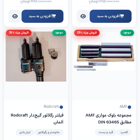
۱۹۵,۰۰۰,۰۰۰
تومان
۲۸۶,۰۰۰,۰۰۰
تومان
افزودن به سبد
افزودن به سبد
موجود
فروش ویژه %25
موجود
فروش ویژه %32
Rodcraft
AMF
مجموعه بلوک موازی AMF
فیلتر رگلاتور گیج‌دار Rodcraft
مطابق DIN 6346S
آلمان
کلمپ
قید و بست
مانومتر و رگولاتور
ابزار بادی