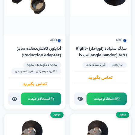
ARO
ARO
سنگ سنباده زاویه‌دار(Right-
آداپتور، کاهش‌دهنده سایز
Angle Sander) ARO آمریکا
(Reduction Adapter)
مدل 7944-E
ابزار بادی
فرز و سنگ بادی
تیغچه و نگهدارنده تیغچه
الکترود درسر بادی - تیپ درسر بادی
تماس بگیرید
تماس بگیرید
استعلام قیمت
استعلام قیمت
موجود
موجود