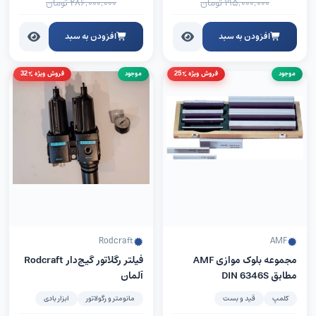
۱۹۵,۰۰۰,۰۰۰
تومان
۲۸۶,۰۰۰,۰۰۰
تومان
افزودن به سبد
افزودن به سبد
موجود
فروش ویژه %25
موجود
فروش ویژه %32
Rodcraft
AMF
مجموعه بلوک موازی AMF
فیلتر رگلاتور گیج‌دار Rodcraft
مطابق DIN 6346S
آلمان
کلمپ
قید و بست
مانومتر و رگولاتور
ابزار بادی