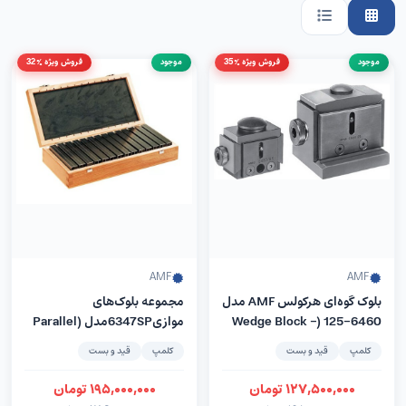
موجود
فروش ویژه %35
موجود
فروش ویژه %32
AMF
AMF
بلوک گوه‌ای هرکولس AMF مدل
مجموعه بلوک‌های
6460-125 (Wedge Block –
موازی6347SPمدل (Parallel
Supports Set) –
Herkules)
کلمپ
قید و بست
کلمپ
قید و بست
کمپانیAMFآلمان
۱۲۷,۵۰۰,۰۰۰
تومان
۱۹۵,۰۰۰,۰۰۰
تومان