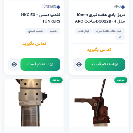
TÜNKERS
ARO
دريل بادي هفت تیری 10mm
کلمپ دستی HKC 50 –
مدل DG022B-4ساخت ARO
TÜNKERS
آمریکا
دریل بادی هفت تیری
ابزار بادی
کلمپ
کلمپ دستی
+1
تماس بگیرید
تماس بگیرید
استعلام قیمت
استعلام قیمت
موجود
موجود