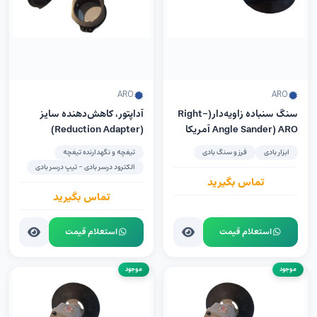
ARO
ARO
سنگ سنباده زاویه‌دار(Right-
آداپتور، کاهش‌دهنده سایز
Angle Sander) ARO آمریکا
(Reduction Adapter)
مدل 7944-E
ابزار بادی
فرز و سنگ بادی
تیغچه و نگهدارنده تیغچه
الکترود درسر بادی - تیپ درسر بادی
تماس بگیرید
تماس بگیرید
استعلام قیمت
استعلام قیمت
موجود
موجود