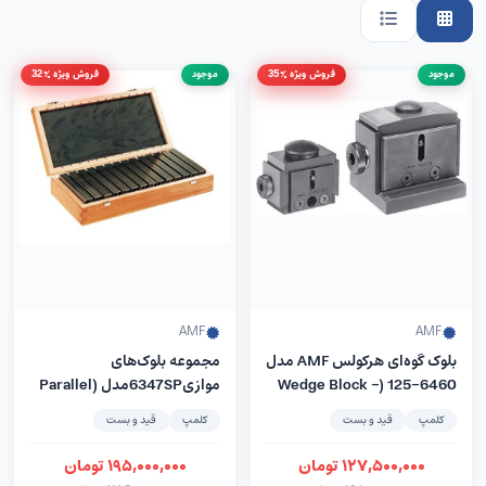
موجود
فروش ویژه %35
موجود
فروش ویژه %32
AMF
AMF
بلوک گوه‌ای هرکولس AMF مدل
مجموعه بلوک‌های
6460-125 (Wedge Block –
موازی6347SPمدل (Parallel
Supports Set) –
Herkules)
کلمپ
قید و بست
کلمپ
قید و بست
کمپانیAMFآلمان
۱۲۷,۵۰۰,۰۰۰
تومان
۱۹۵,۰۰۰,۰۰۰
تومان