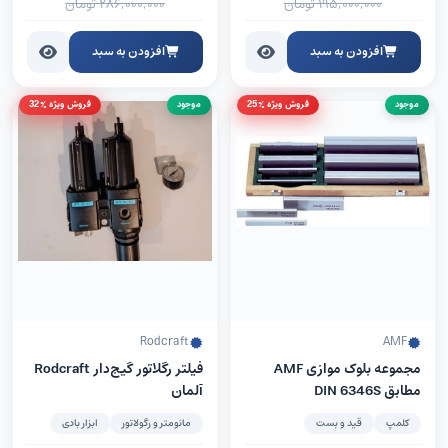
۱۹۵,۰۰۰,۰۰۰
تومان
۲۸۶,۰۰۰,۰۰۰
تومان
افزودن به سبد
افزودن به سبد
موجود
فروش ویژه %25
موجود
فروش ویژه %32
Rodcraft
AMF
مجموعه بلوک موازی AMF
فیلتر رگلاتور گیج‌دار Rodcraft
مطابق DIN 6346S
آلمان
کلمپ
قید و بست
مانومتر و رگولاتور
ابزار بادی