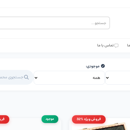
ما
تماس با ما
موجودی:
فروش ویژه %32
موجود
فرو