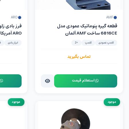
ARO
AMF
قطعه گیره پنوماتیک عمودی مدل
6816CE ساخت AMF آلمان
ARO آمریکا
کلمپ عمودی
کلمپ
+2
ابزار بادی
ف
تماس بگیرید
استعلام قیمت
موجود
موجود