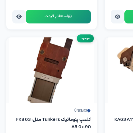
استعلام قیمت
موجود
TÜNKERS
ره پنوماتیک Tünkers مدل KA63 A11
کلمپ پنوماتیک Tünkers مدل: FKS 63
A5 0x.90