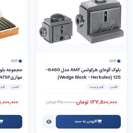
AMF
AMF
بلوک گوه‌ای هرکولس AMF مدل 6460-
مجموعه بلو
125 (Wedge Block – Herkules)
Set) – کمپانیAMFآلمان
کلمپ
قید و بست
کلمپ
قید 
۱۲۷,۵۰۰,۰۰۰
تومان
,۰۰۰,۰۰۰
۱۹۵,۰۰۰,۰۰۰
تومان
افزودن به سبد