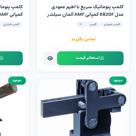
کلمپ پنوماتیک سریع با اهرم عمودی
مدل 6820F کمپانی AMF آلمان سیلندر
ساخت Festo آلمان
FESTO آلمان
کلمپ عمودی
کلمپ
+1
کلمپ فشاری
تماس بگیرید
استعلام قیمت
موجود
موجود