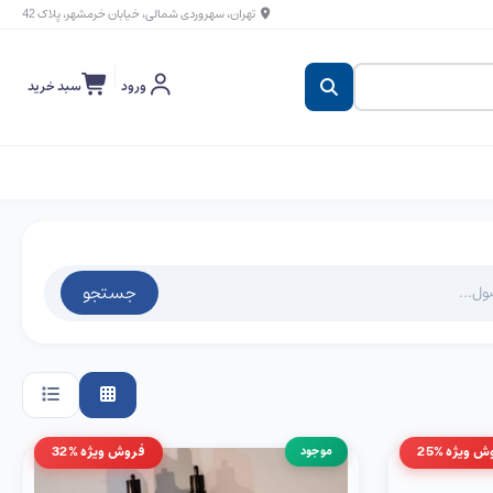
تهران، سهروردی شمالی، خیابان خرمشهر، پلاک 42
ورود
سبد خرید
جستجو
ش ویژه %25
موجود
فروش ویژه %32