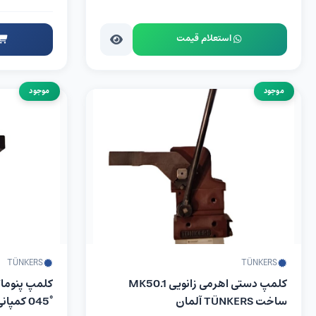
استعلام قیمت
موجود
موجود
TÜNKERS
TÜNKERS
کلمپ دستی اهرمی زانویی MK50.1
ساخت TÜNKERS آلمان
045° کمپانی Tünkers آلمان