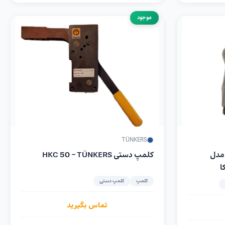
موجود
TÜNKERS
دريل بادي هفت تیری 10mm مدل
کلمپ دستی HKC 50 – TÜNKERS
کلمپ
کلمپ دستی
تماس بگیرید