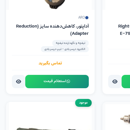
ARO
دار(Right-Angle
آداپتور، کاهش‌دهنده سایز (Reduction
Adapter)
تیغچه و نگهدارنده تیغچه
الکترود درسر بادی - تیپ درسر بادی
تماس بگیرید
استعلام قیمت
موجود