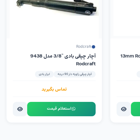
Rodcraft
دریل بادی هفت تیری 13mm Rodcraft
آچار چپقی بادی “3/8 مدل 9438
Rodcraft
آچار چپقی زاویه دار 90 درجه
ابزار بادی
تماس بگیرید
استعلام قیمت