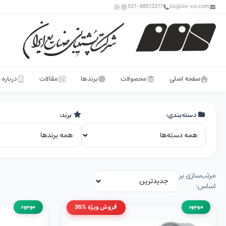
021-88513371
iis@iis-co.com
صفحه اصلی
محصولات
برندها
مقالات
درباره 
دسته‌بندی:
برند:
مرتب‌سازی بر
اساس:
موجود
فروش ویژه %35
موجود