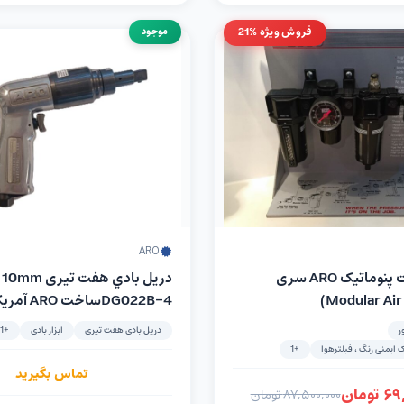
فروش ویژه %21
موجود
ARO
واحد مراقبت پنوماتیک ARO سری
Modular Air
DG022B-4ساخت ARO آمریکا
ر
دریل بادی هفت تیری
ابزار بادی
+1
ایمنی رنگ ، فیلترهوا
+1
تماس بگیرید
۶۹
تومان
۸۷,۵۰۰,۰۰۰
تومان