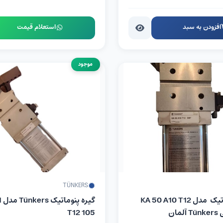
افزودن به سبد
استعلام قیمت
موجود
TÜNKERS
کلمپ پنوماتیک مدل KA 50 A10 T12
گی
T12 105