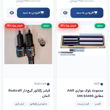
۱۹۵,۰۰۰,۰۰۰
تومان
۲۸۶,۰۰۰,۰۰۰
تومان
افزودن به سبد
افزودن به سبد
موجود
فروش ویژه %25
موجود
فروش ویژه %32
Rodcraft
AMF
مجموعه بلوک موازی AMF
فیلتر رگلاتور گیج‌دار Rodcraft
مطابق DIN 6346S
آلمان
کلمپ
قید و بست
مانومتر و رگولاتور
ابزار بادی