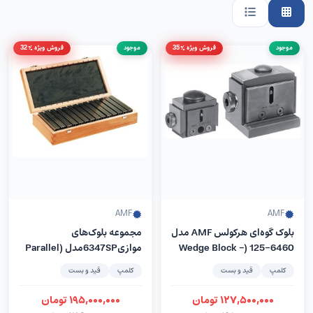
موجود
فروش ویژه %35
موجود
فروش ویژه %32
AMF
AMF
بلوک گوه‌ای هرکولس AMF مدل
مجموعه بلوک‌های
6460-125 (Wedge Block –
موازی6347SPمدل (Parallel
Supports Set) –
Herkules)
کلمپ
قید و بست
کلمپ
قید و بست
کمپانیAMFآلمان
۱۲۷,۵۰۰,۰۰۰
تومان
۱۹۵,۰۰۰,۰۰۰
تومان