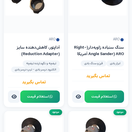
ARO
ARO
سنگ سنباده زاویه‌دار(Right-
آداپتور، کاهش‌دهنده سایز
Angle Sander) ARO آمریکا
(Reduction Adapter)
مدل 7944-E
ابزار بادی
فرز و سنگ بادی
تیغچه و نگهدارنده تیغچه
الکترود درسر بادی - تیپ درسر بادی
تماس بگیرید
تماس بگیرید
استعلام قیمت
استعلام قیمت
موجود
موجود