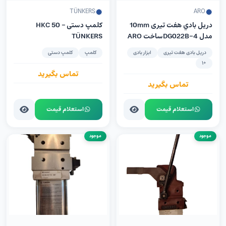
TÜNKERS
ARO
دريل بادي هفت تیری 10mm
کلمپ دستی HKC 50 –
مدل DG022B-4ساخت ARO
TÜNKERS
آمریکا
دریل بادی هفت تیری
ابزار بادی
کلمپ
کلمپ دستی
+1
تماس بگیرید
تماس بگیرید
استعلام قیمت
استعلام قیمت
موجود
موجود