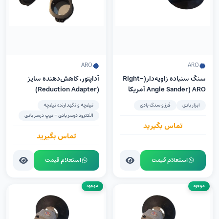
ARO
ARO
سنگ سنباده زاویه‌دار(Right-
آداپتور، کاهش‌دهنده سایز
Angle Sander) ARO آمریکا
(Reduction Adapter)
مدل 7944-E
ابزار بادی
فرز و سنگ بادی
تیغچه و نگهدارنده تیغچه
الکترود درسر بادی - تیپ درسر بادی
تماس بگیرید
تماس بگیرید
استعلام قیمت
استعلام قیمت
موجود
موجود