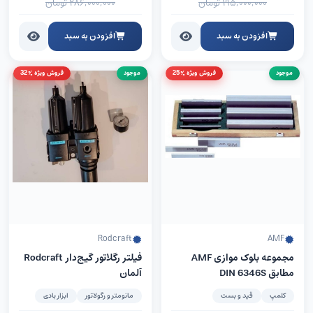
۱۹۵,۰۰۰,۰۰۰
تومان
۲۸۶,۰۰۰,۰۰۰
تومان
افزودن به سبد
افزودن به سبد
موجود
فروش ویژه %25
موجود
فروش ویژه %32
Rodcraft
AMF
مجموعه بلوک موازی AMF
فیلتر رگلاتور گیج‌دار Rodcraft
مطابق DIN 6346S
آلمان
کلمپ
قید و بست
مانومتر و رگولاتور
ابزار بادی