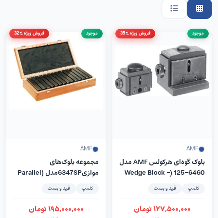
موجود
فروش ویژه %35
موجود
فروش ویژه %32
AMF
AMF
بلوک گوه‌ای هرکولس AMF مدل
مجموعه بلوک‌های
6460-125 (Wedge Block –
موازی6347SPمدل (Parallel
Supports Set) –
Herkules)
کلمپ
قید و بست
کلمپ
قید و بست
کمپانیAMFآلمان
۱۲۷,۵۰۰,۰۰۰
تومان
۱۹۵,۰۰۰,۰۰۰
تومان